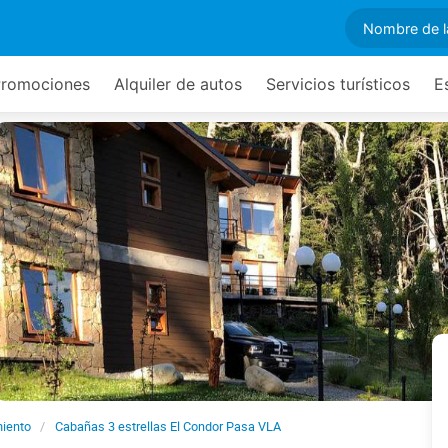
romociones
Alquiler de autos
Servicios turísticos
E
miento
Cabañas 3 estrellas El Condor Pasa VLA