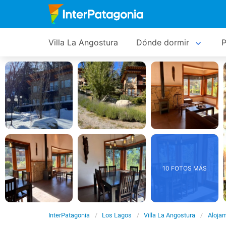
Villa La Angostura
Dónde dormir
P
10 FOTOS MÁS
InterPatagonia
Los Lagos
Villa La Angostura
Aloja