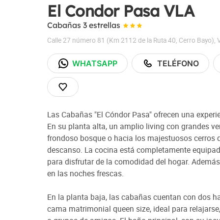
El Condor Pasa VLA
Cabañas 3 estrellas
Calle 27 número 81 (Km 2112 de la Ruta 40, Cerro Bayo)
,
WHATSAPP
TELÉFONO
Las Cabañas "El Cóndor Pasa" ofrecen una experie
En su planta alta, un amplio living con grandes ve
frondoso bosque o hacia los majestuosos cerros q
descanso. La cocina está completamente equipada c
para disfrutar de la comodidad del hogar. Además
en las noches frescas.
En la planta baja, las cabañas cuentan con dos 
cama matrimonial queen size, ideal para relajarse,