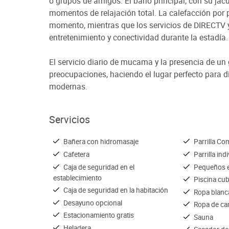
o grupos de amigos. El baño principal, con su jacu
momentos de relajación total. La calefacción por
momento, mientras que los servicios de DIRECTV y W
entretenimiento y conectividad durante la estadía.
El servicio diario de mucama y la presencia de u
preocupaciones, haciendo el lugar perfecto para di
modernas.
Servicios
Bañera con hidromasaje
Parrilla Co
Cafetera
Parrilla ind
Caja de seguridad en el
Pequeños e
establecimiento
Piscina cub
Caja de seguridad en la habitación
Ropa blanc
Desayuno opcional
Ropa de c
Estacionamiento gratis
Sauna
Heladera