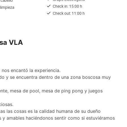
 cabello
Check in: 15:00 h
 limpieza
Check out: 11:00 h
asa VLA
nos encantó la experiencia.
do y se encuentra dentro de una zona boscosa muy
ente, mesa de pool, mesa de ping pong y juegos
iosas.
as las cosas es la calidad humana de su dueño
s y amables haciéndonos sentir como si estuviéramos