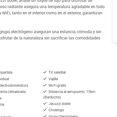
zzi doble, añade un toque de lujo para disfrutar de
 piso radiante asegura una temperatura agradable en todo
iFi, tanto en el interior como en el exterior, garantizan
n grupo electrógeno aseguran una estancia cómoda y sin
sfrutar de la naturaleza sin sacrificar las comodidades
mpartida
TV satelital
ividual
Vajilla
lectrodomésticos
Wi-Fi gratis
ierta climatizada
Distancia al aeropuerto: 75km
(Bariloche)
a
Jacuzzi doble
ama
Chulengo
Grupo Electrógeno