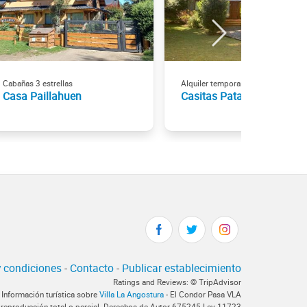
Cabañas 3 estrellas
Alquiler temporario
Casa Paillahuen
Casitas Patagónicas
 condiciones
-
Contacto
-
Publicar establecimiento
Ratings and Reviews: © TripAdvisor
 Información turística sobre
Villa La Angostura
- El Condor Pasa VLA
 reproducción total o parcial. Derechos de Autor 675245 Ley 11723