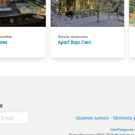
strellas
Alquiler temporario
res
Apart Bajo Cero
il
Quienes somos
-
Términos y
InterPatagonia
-
© InterPatagonia 2002-2026 Prohibida su