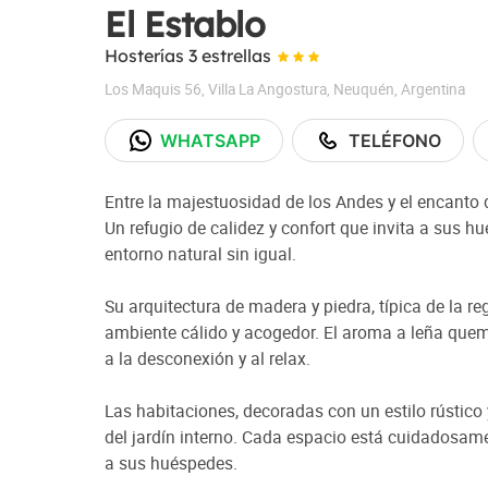
El Establo
Hosterías 3 estrellas
Los Maquis 56
,
Villa La Angostura
,
Neuquén
,
Argentina
WHATSAPP
TELÉFONO
Entre la majestuosidad de los Andes y el encanto 
Un refugio de calidez y confort que invita a sus h
entorno natural sin igual.
Su arquitectura de madera y piedra, típica de la r
ambiente cálido y acogedor. El aroma a leña quem
a la desconexión y al relax.
Las habitaciones, decoradas con un estilo rústico
del jardín interno. Cada espacio está cuidadosam
a sus huéspedes.