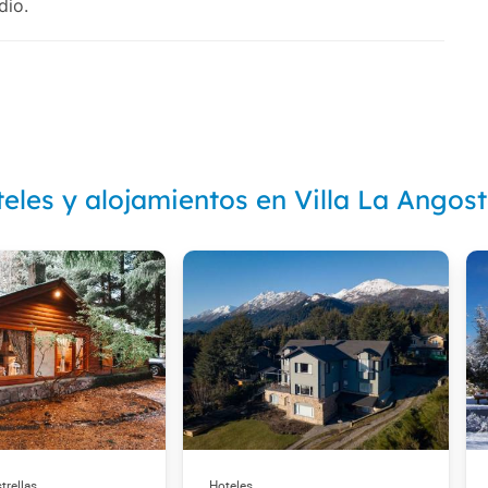
dio.
eles y alojamientos en Villa La Angos
trellas
Hoteles