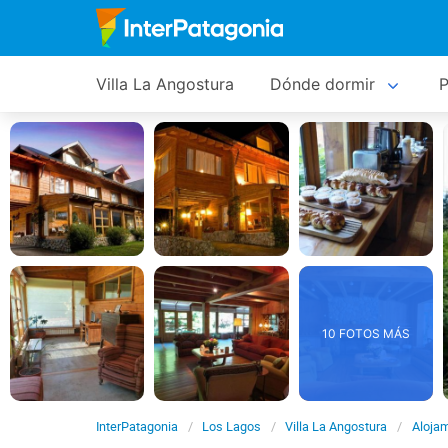
Villa La Angostura
Dónde dormir
P
10 FOTOS MÁS
InterPatagonia
Los Lagos
Villa La Angostura
Aloja