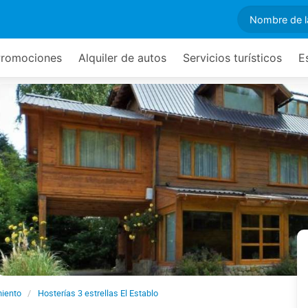
romociones
Alquiler de autos
Servicios turísticos
E
miento
Hosterías 3 estrellas El Establo