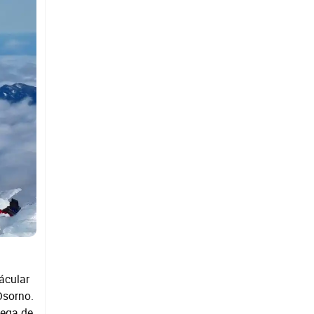
ácular
Osorno.
lega de