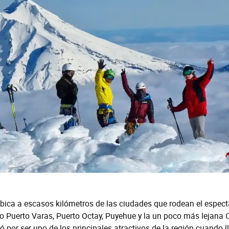
bica a escasos kilómetros de las ciudades que rodean el espect
o Puerto Varas, Puerto Octay, Puyehue y la un poco más lejana 
ó por ser uno de los principales atractivos de la región cuando l