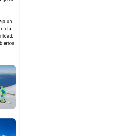
eja un
 en la
alidad,
biertos