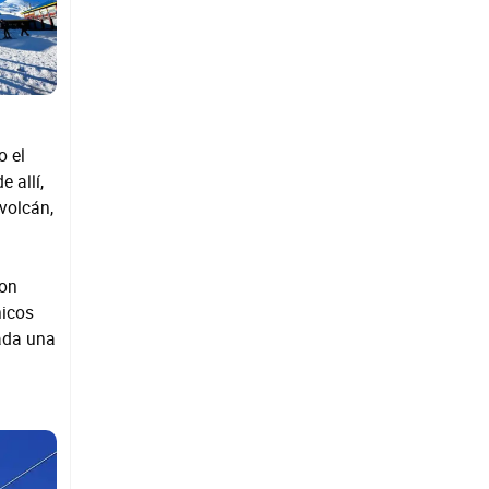
o el
 allí,
volcán,
son
hicos
ada una