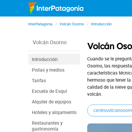
InterPatagonia
Volcán Osorno
Introducción
Volcán Osorno
Volcán Oso
Cuando se le pregunta
Introducción
Osorno, las respuest
Pistas y medios
características técni
hermoso que tener la 
Tarifas
calidad de la nieve q
Escuela de Esquí
volcán.
Alquiler de equipos
centrovolcanosorn
Hoteles y alojamiento
Restaurantes y
gastronomía