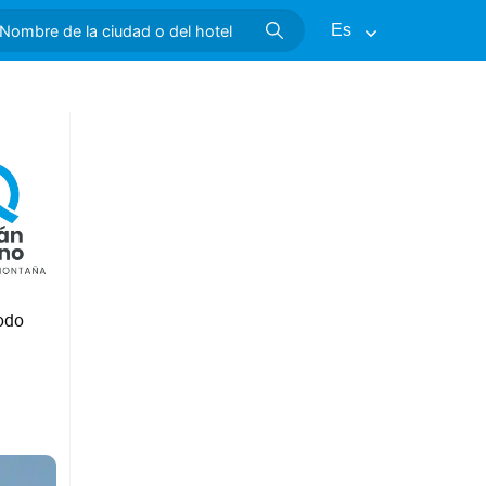
Es
todo