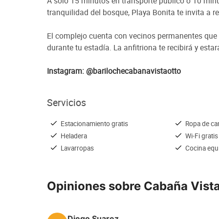
A solo 15 minutos en transporte público o 10 minut
tranquilidad del bosque, Playa Bonita te invita a 
El complejo cuenta con vecinos permanentes que t
durante tu estadía. La anfitriona te recibirá y est
Instagram: @barilochecabanavistaotto
Servicios
Estacionamiento gratis
Ropa de c
Heladera
Wi-Fi gratis
Lavarropas
Cocina equ
Opiniones sobre Cabaña Vista
Diego Suarez