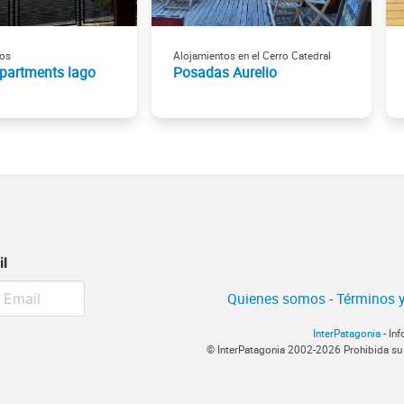
os
Alojamientos en el Cerro Catedral
apartments lago
Posadas Aurelio
il
Quienes somos
-
Términos y
InterPatagonia
- In
© InterPatagonia 2002-2026 Prohibida su