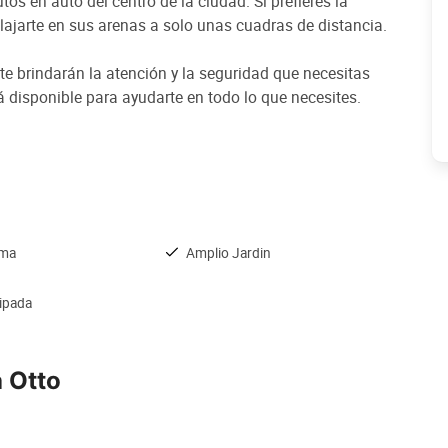
os en auto del centro de la ciudad. Si prefieres la
relajarte en sus arenas a solo unas cuadras de distancia.
e brindarán la atención y la seguridad que necesitas
ará disponible para ayudarte en todo lo que necesites.
ama
Amplio Jardin
ipada
 Otto