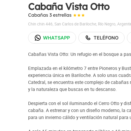
Cabaña Vista Otto
Cabañas 3 estrellas
Chin chin 446
,
San Carlos de Bariloche
,
Río Negro
,
Argenti
WHATSAPP
TELÉFONO
Cabañas Vista Otto: Un refugio en el bosque a pa
Emplazada en el kilómetro 7 entre Pioneros y Busti
experiencia única en Bariloche. A solo unas cuadr
Catedral, se encuentra este complejo de cabañas 
y la naturaleza que buscas en tu descanso.
Despierta con el sol iluminando el Cerro Otto y dis
cabaña. A estrenar y con un diseño moderno, la cab
para un invierno cálido y ventilación natural para 