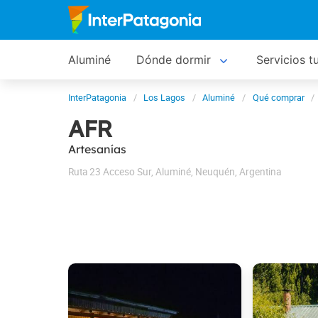
Aluminé
Dónde dormir
Servicios tu
InterPatagonia
Los Lagos
Aluminé
Qué comprar
AFR
Artesanías
Ruta 23 Acceso Sur
,
Aluminé
,
Neuquén
,
Argentina