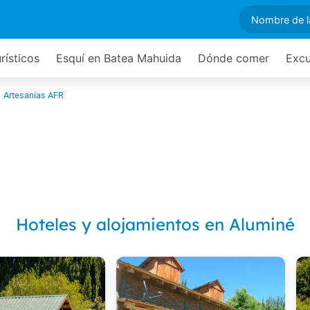
rísticos
Esquí en Batea Mahuida
Dónde comer
Excu
Artesanías AFR
Hoteles y alojamientos en Aluminé