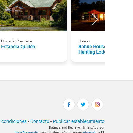
Hosterías 2 estrellas
Hoteles
Estancia Quillén
Rahue House Fishing &
Hunting Lodge
 condiciones
-
Contacto
-
Publicar establecimiento
Ratings and Reviews: © TripAdvisor
InterPatagonia
- Información turística sobre
Aluminé
- AFR