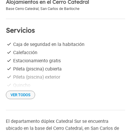
Alojamientos en el Cerro Catedral
Base Cerro Catedral
,
San Carlos de Bariloche
Servicios
Caja de seguridad en la habitación
Calefacción
Estacionamiento gratis
Pileta (piscina) cubierta
Pileta (piscina) exterior
Quincho
Recreación
VER TODOS
TV satelital
Wi-Fi gratis
Distancia al aeropuerto: 35 Km
El departamento dúplex Catedral Sur se encuentra
Check in: 14:00 h
ubicado en la base del Cerro Catedral, en San Carlos de