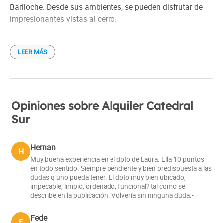
Check out: 10:00 h
Bariloche. Desde sus ambientes, se pueden disfrutar de
impresionantes vistas al cerro.
El departamento tiene capacidad para hasta 7 personas y
LEER MÁS
se distribuye de la siguiente manera:
Planta baja:
Dormitorio con 3 camas, una de ellas en una cama
cucheta con carrito abajo.
Opiniones sobre Alquiler Catedral
Baño completo con ducha.
Sur
Living/comedor totalmente equipado para 7 pasajeros,
que incluye un sofá cama.
Hernan
H
Muy buena experiencia en el dpto de Laura. Ella 10 puntos
Planta alta:
en todo sentido. Siempre pendiente y bien predispuesta a las
Dormitorio principal con una excelente vista al cerro.
dudas q uno pueda tener. El dpto muy bien ubicado,
Baño con hidromasaje.
impecable, limpio, ordenado, funcional? tal como se
describe en la publicación. Volvería sin ninguna duda.-
El departamento está totalmente equipado, con todo lo
Fede
F
necesario para una cómoda estadía. Cuenta con cocina