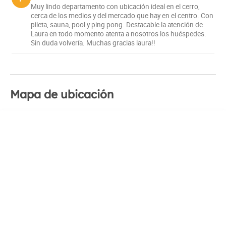
Muy lindo departamento con ubicación ideal en el cerro,
con horno, microondas, heladera, vajilla, utensilios de
cerca de los medios y del mercado que hay en el centro. Con
cocina, etc. También tiene televisión por cable, Wi-Fi y
pileta, sauna, pool y ping pong. Destacable la atención de
Laura en todo momento atenta a nosotros los huéspedes.
estacionamiento.
Sin duda volvería. Muchas gracias laura!!
Además, el complejo Catedral Sur cuenta con una piscina
climatizada interior y exterior, y un sauna seco.
Mapa de ubicación
Este departamento es una excelente opción para disfrutar
de unas vacaciones en familia o con amigos en San
Carlos de Bariloche.