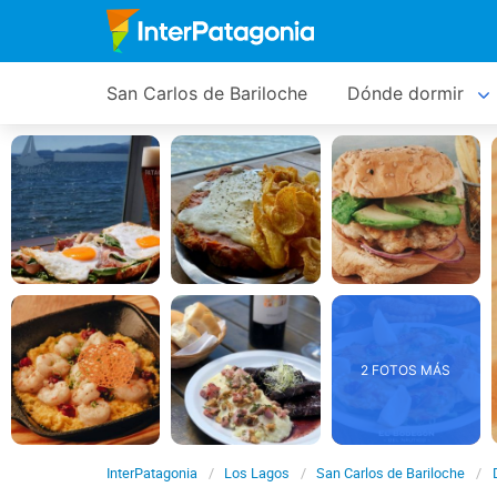
San Carlos de Bariloche
Dónde dormir
2 FOTOS MÁS
InterPatagonia
Los Lagos
San Carlos de Bariloche