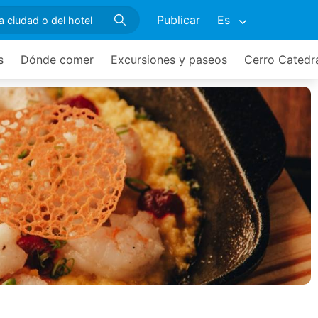
Publicar
Es
s
Dónde comer
Excursiones y paseos
Cerro Catedr