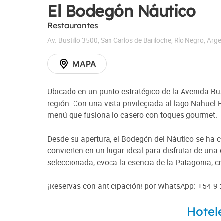
El Bodegón Náutico
Restaurantes
Av. Bustillo 3500
,
San Carlos de Bariloche
,
Río Negro
,
Arge
MAPA
Ubicado en un punto estratégico de la Avenida Bust
región. Con una vista privilegiada al lago Nahuel 
menú que fusiona lo casero con toques gourmet.
Desde su apertura, el Bodegón del Náutico se ha co
convierten en un lugar ideal para disfrutar de u
seleccionada, evoca la esencia de la Patagonia, 
¡Reservas con anticipación! por WhatsApp: +54 9
Hotel