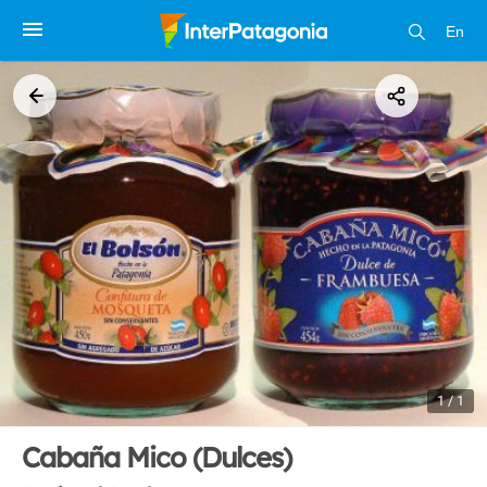
En
1 / 1
Cabaña Mico (Dulces)