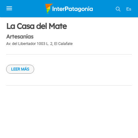
Es
1 / 1
La Casa del Mate
Artesanías
Av. del Libertador 1003 L. 2
,
El Calafate
LEER MÁS