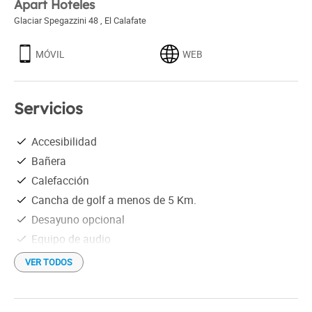
Apart Hoteles
Glaciar Spegazzini 48
,
El Calafate
MÓVIL
WEB
Servicios
Accesibilidad
Bañera
Calefacción
Cancha de golf a menos de 5 Km.
Desayuno opcional
Equipo de audio
Estacionamiento gratis
VER TODOS
Parrilla individual
Vista al lago