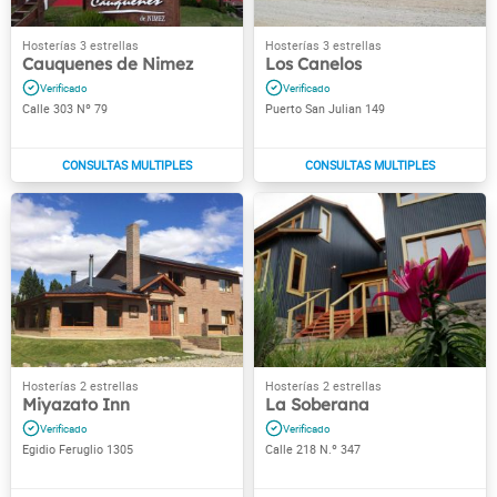
Cauquenes de Nimez
Los Canelos
Calle 303 Nº 79
Puerto San Julian 149
Miyazato Inn
La Soberana
Egidio Feruglio 1305
Calle 218 N.º 347