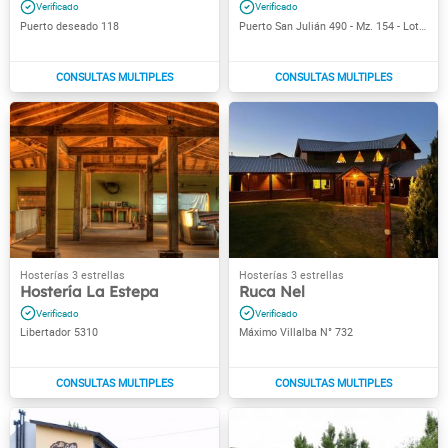
Puerto deseado 118
Puerto San Julián 490 - Mz. 154 - Lote 1
Hostería La Estepa
Ruca Nel
Libertador 5310
Máximo Villalba N° 732