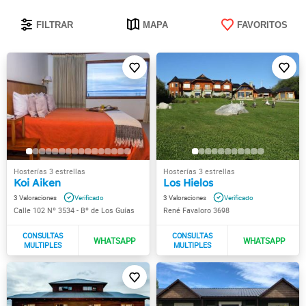
FILTRAR
MAPA
FAVORITOS
Koi Aiken
Los Hielos
3
3
Calle 102 Nº 3534 - Bº de Los Guías
René Favaloro 3698