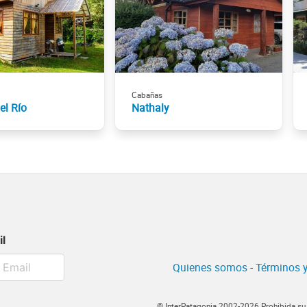
Cabañas
el Río
Nathaly
il
Quienes somos
-
Términos y
© InterPatagonia 2002-2026 Prohibida su