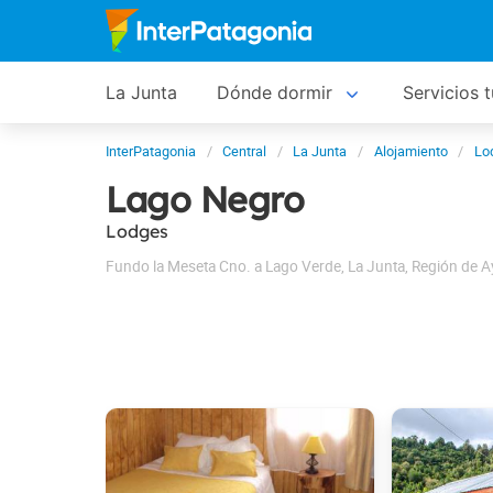
La Junta
Dónde dormir
Servicios t
InterPatagonia
Central
La Junta
Alojamiento
Lo
Lago Negro
Lodges
Fundo la Meseta Cno. a Lago Verde
,
La Junta
,
Región de A