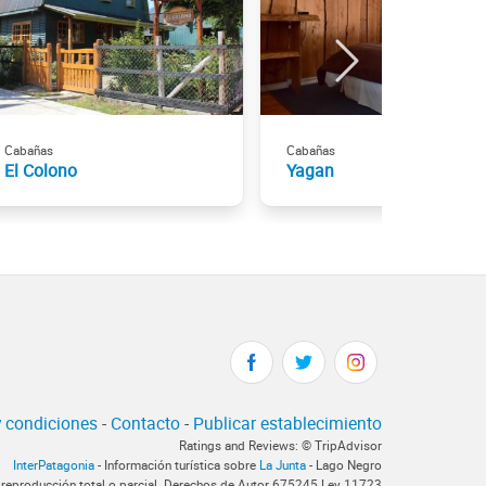
Cabañas
Cabañas
El Colono
Yagan
 condiciones
-
Contacto
-
Publicar establecimiento
Ratings and Reviews: © TripAdvisor
InterPatagonia
- Información turística sobre
La Junta
- Lago Negro
 reproducción total o parcial. Derechos de Autor 675245 Ley 11723