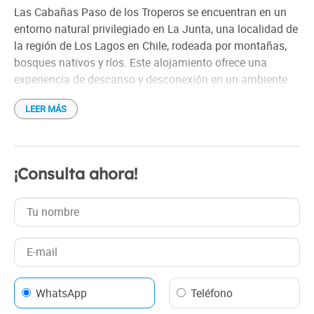
Las Cabañas Paso de los Troperos se encuentran en un
entorno natural privilegiado en La Junta, una localidad de
la región de Los Lagos en Chile, rodeada por montañas,
bosques nativos y ríos. Este alojamiento ofrece una
experiencia de descanso y desconexión en un ambiente
tranquilo, ideal para quienes buscan escapar de la rutina
LEER MÁS
y disfrutar de la belleza del paisaje sur chileno.
Las cabañas están diseñadas para brindar comodidad y
calidez, con un estilo rústico y acogedor. Cuentan con
¡Consulta ahora!
amplios espacios, habitaciones equipadas con camas
confortables, cocina completamente equipada, y áreas
comunes para disfrutar en familia o con amigos. El
diseño de las cabañas respeta la estética local, utilizando
materiales como madera y piedra, que armonizan
perfectamente con el entorno natural.
WhatsApp
Teléfono
Los visitantes pueden disfrutar de actividades al aire libre