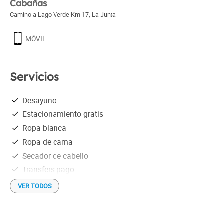
Cabañas
Camino a Lago Verde Km 17
,
La Junta
MÓVIL
Servicios
Desayuno
Estacionamiento gratis
Ropa blanca
Ropa de cama
Secador de cabello
Transfers pago
Wi-Fi gratis
VER TODOS
Tinajas