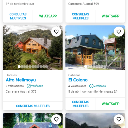
1º de noviembre s/n
Carretera Austral 399
Alto Melimoyu
El Colono
3
4
Carretera Austral 375
5 de abril con camilo Henríquez S/n