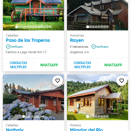
Paso de los Troperos
Rayen
3
Camino a Lago Verde Km 17
Angamos s/n
Nathaly
Mirador del Río