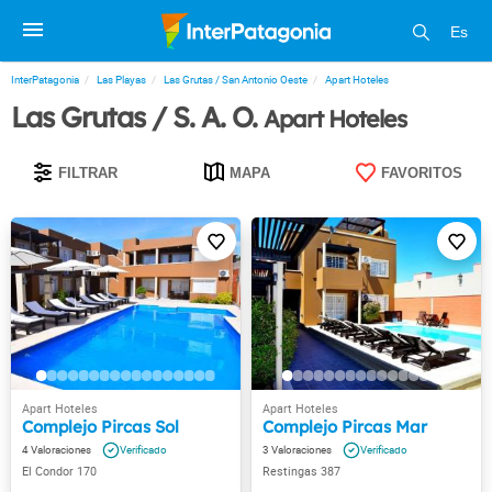
Es
InterPatagonia
Las Playas
Las Grutas / San Antonio Oeste
Apart Hoteles
Las Grutas / S. A. O.
Apart Hoteles
FILTRAR
MAPA
FAVORITOS
Complejo Pircas Sol
Complejo Pircas Mar
4
3
El Condor 170
Restingas 387