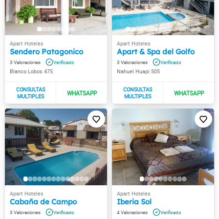
Sendero Patagonico
Apart & Spa del Golfo
3
3
Blanco Lobos 475
Nahuel Huapi 505
Cabaña de Campo
Iberia Sol
3
4