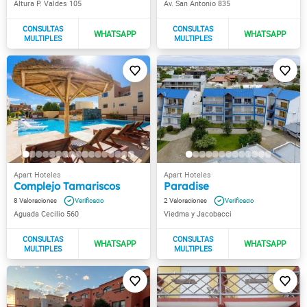
Altura P. Valdes 105
Av. San Antonio 835
Complejo Tamariscos
Paradise
8
2
Aguada Cecilio 560
Viedma y Jacobacci