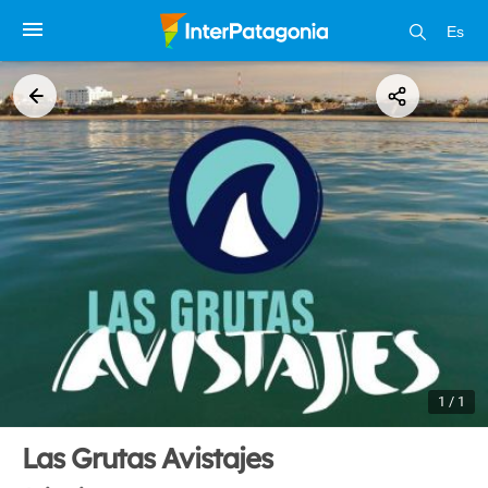
Es
1 / 1
Las Grutas Avistajes