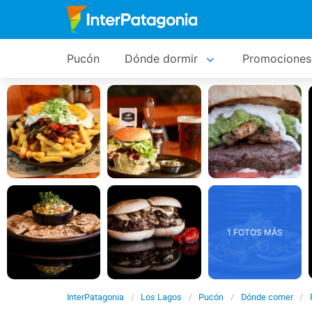
Pucón
Dónde dormir
Promociones
1 FOTOS MÁS
InterPatagonia
Los Lagos
Pucón
Dónde comer