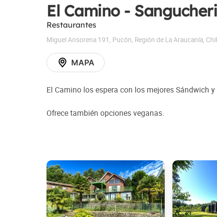
El Camino - Sangucher
Restaurantes
Miguel Ansorena 191
,
Pucón
,
Región de La Araucanía
,
Chi
MAPA
El Camino los espera con los mejores Sándwich y 
Ofrece también opciones veganas.