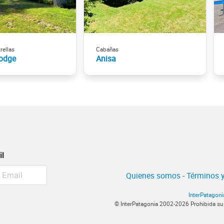
rellas
Cabañas
odge
Anisa
il
Quienes somos
-
Términos y
InterPatagoni
© InterPatagonia 2002-2026 Prohibida su