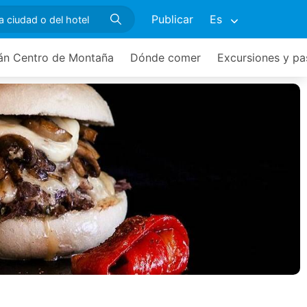
Publicar
Es
lán Centro de Montaña
Dónde comer
Excursiones y p