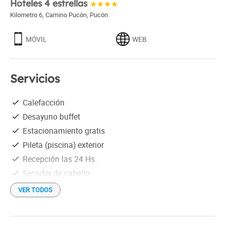
Hoteles 4 estrellas
Kilometro 6, Camino Pucón
,
Pucón
MÓVIL
WEB
Servicios
Calefacción
Desayuno buffet
Estacionamiento gratis
Pileta (piscina) exterior
Recepción las 24 Hs.
Secador de cabello
Ventilador
VER TODOS
Wi-Fi gratis
Frigobar