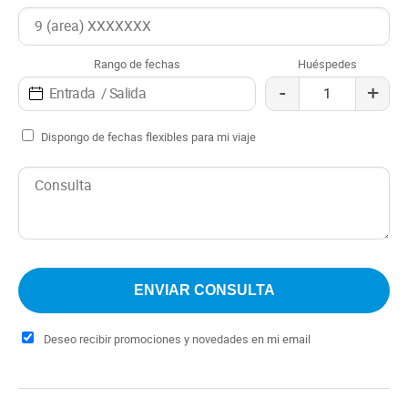
plenamente del entorno de Pucón, con una terraza de
madera que mira hacia el volcán Villarrica, un jardín con
plantas autóctonas y un pequeño huerto orgánico.
Rango de fechas
Huéspedes
Además, un sendero cercano lleva a riachuelos cristalinos
-
+
y bosques llenos de coigües y arrayanes.
Dispongo de fechas flexibles para mi viaje
Deseo recibir promociones y novedades en mi email