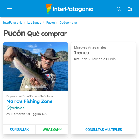
Es
InterPatagonia
Los Lagos
Pucón
Qué comprar
Pucón
Qué comprar
Irenco
Km. 7 de Villarrica a Pucón
Mario's Fishing Zone
Av. Bernardo O'Higgins 590