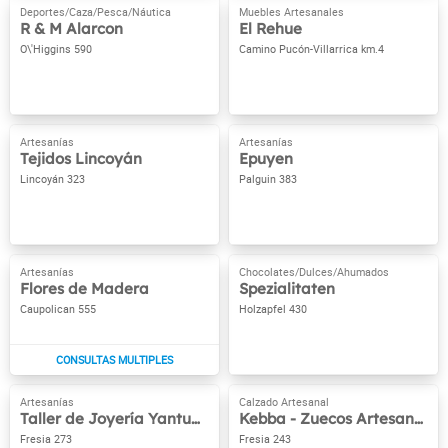
R & M Alarcon
El Rehue
O\'Higgins 590
Camino Pucón-Villarrica km.4
Tejidos Lincoyán
Epuyen
Lincoyán 323
Palguin 383
Flores de Madera
Spezialitaten
Caupolican 555
Holzapfel 430
Taller de Joyería Yantumeron
Kebba - Zuecos Artesanales
Fresia 273
Fresia 243