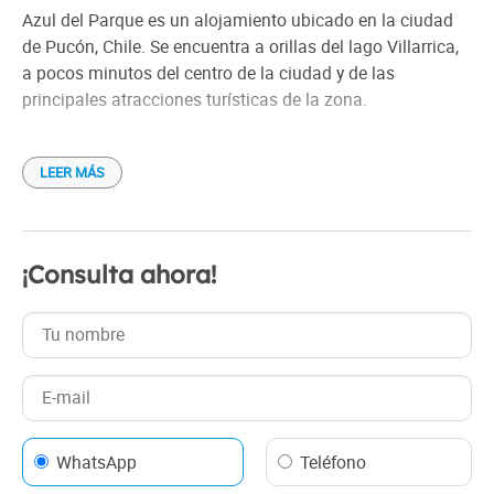
Salvavidas entrenado
Azul del Parque es un alojamiento ubicado en la ciudad
Bajada de lancha
de Pucón, Chile. Se encuentra a orillas del lago Villarrica,
a pocos minutos del centro de la ciudad y de las
principales atracciones turísticas de la zona.
El alojamiento cuenta con 10 cabañas de madera, todas
LEER MÁS
con capacidad para 4 personas. Las cabañas están
equipadas con cocina, baño privado, televisión y Wi-Fi.
También cuentan con una terraza privada con vistas al
lago.
¡Consulta ahora!
Azul del Parque ofrece a sus huéspedes una variedad de
servicios, que incluyen:
*Desayuno continental
*Estacionamiento gratuito
*Acceso a la playa del lago Villarrica
WhatsApp
Teléfono
*Actividades recreativas, como caminatas, ciclismo y