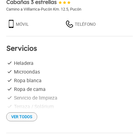
Cabañas 3 estrellas
Camino a ViIllarrica-Pucón Km. 12.5
,
Pucón
MÓVIL
TELÉFONO
Servicios
Heladera
Microondas
Ropa blanca
Ropa de cama
Servicio de limpieza
Terraza / Solárium
Vajilla
VER TODOS
Wi-Fi gratis
Servicio de embarcadero para de lanchas