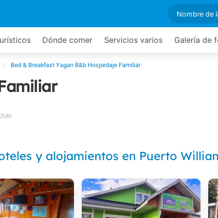
urísticos
Dónde comer
Servicios varios
Galería de 
Bed & Breakfast Yagan B&b Hospedaje Familiar
amiliar
hile
oteles y alojamientos en Puerto Willia