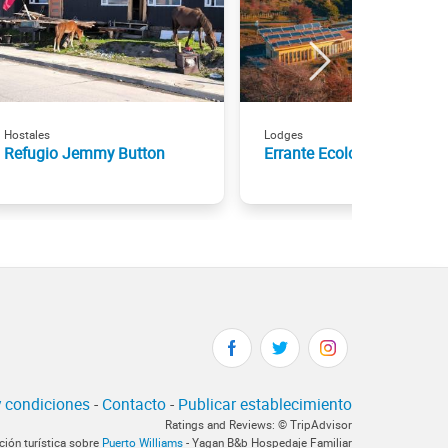
Hostales
Lodges
Refugio Jemmy Button
Errante Ecolodge
 condiciones
-
Contacto
-
Publicar establecimiento
Ratings and Reviews: © TripAdvisor
ción turística sobre
Puerto Williams
- Yagan B&b Hospedaje Familiar