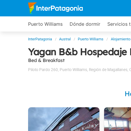
Puerto Williams
Dónde dormir
Servicios t
InterPatagonia
Austral
Puerto Williams
Alojamiento
Yagan B&b Hospedaje F
Bed & Breakfast
Piloto Pardo 260
,
Puerto Williams
,
Región de Magallanes
,
C
H