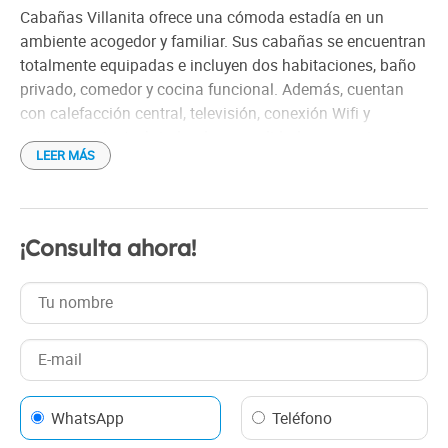
Cabañas Villanita ofrece una cómoda estadía en un
ambiente acogedor y familiar. Sus cabañas se encuentran
totalmente equipadas e incluyen dos habitaciones, baño
privado, comedor y cocina funcional. Además, cuentan
con calefacción central, televisión, conexión Wifi y
estacionamiento, brindando comodidad y conveniencia
LEER MÁS
para disfrutar de una agradable estancia en Punta
Arenas.
¡Consulta ahora!
WhatsApp
Teléfono