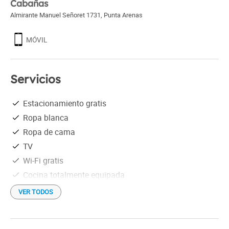
Cabañas
Almirante Manuel Señoret 1731
,
Punta Arenas
MÓVIL
Servicios
Estacionamiento gratis
Ropa blanca
Ropa de cama
TV
Wi-Fi gratis
Cocina totalmente equipada
Calefacción central
VER TODOS