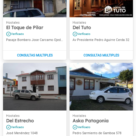
El Toque de Pilar
Del Tuto
Pasaje Bombero Jose Carcamo Ojeda 235
Av Presidente Pedro Aguirre Cerda 32
Del Estrecho
Aska Patagonia
José Menéndez 1048
Pedro Sarmiento de Gamboa 578