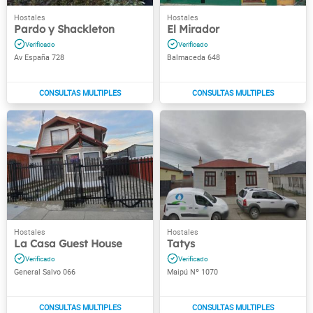
Pardo y Shackleton
El Mirador
Av España 728
Balmaceda 648
La Casa Guest House
Tatys
General Salvo 066
Maipú Nº 1070