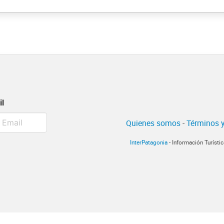
il
Quienes somos
-
Términos y
InterPatagonia
- Información Turísti