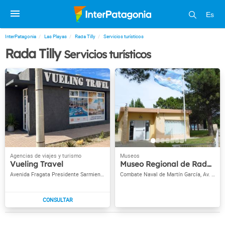
Es
InterPatagonia
Las Playas
Rada Tilly
Servicios turísticos
Rada Tilly
Servicios turísticos
Vueling Travel
Museo Regional de Rada Tilly
Avenida Fragata Presidente Sarmiento
Combate Naval de Martín García, Av. Cap. Fragata Moyano