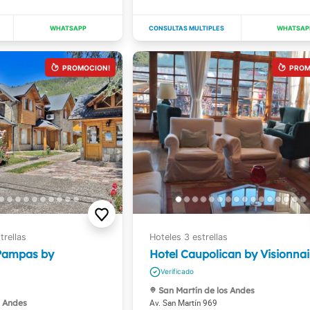
Pampas by
Hotel Caupolican by Visionnai
San Martín de los Andes
s Andes
Av. San Martín 969