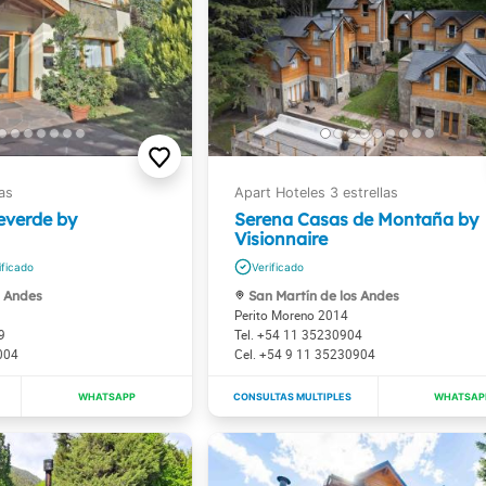
everde by
Serena Casas de Montaña by
Visionnaire
s Andes
San Martín de los Andes
Perito Moreno 2014
9
+54 11 35230904
004
+54 9 11 35230904