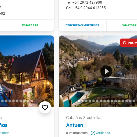
+54 2972 427900
3
+54 9 2944 613255
602
ñas
Antuen
9