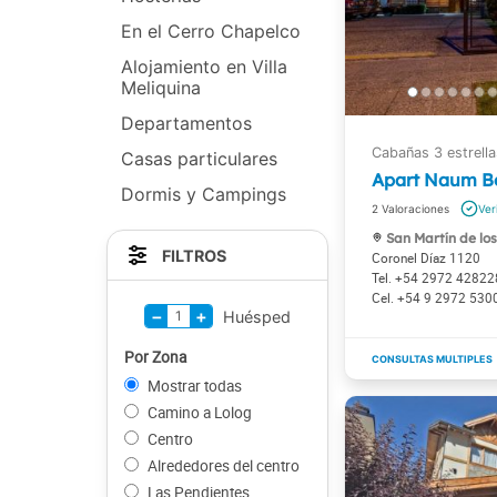
En el Cerro Chapelco
Alojamiento en Villa
Meliquina
Departamentos
Casas particulares
Apart Naum B
Dormis y Campings
2
San Martín de lo
FILTROS
Coronel Díaz 1120
+54 2972 42822
+54 9 2972 530
−
+
1
Huésped
Por Zona
Mostrar todas
Camino a Lolog
Centro
Alrededores del centro
Las Pendientes