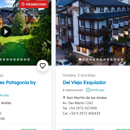
res Patagonia by
Del Viejo Esquiador
6
San Martín de los Andes
s Andes
Av. San Martín 1242
+54 2972 427690
0
+54 9 2972 406433
246