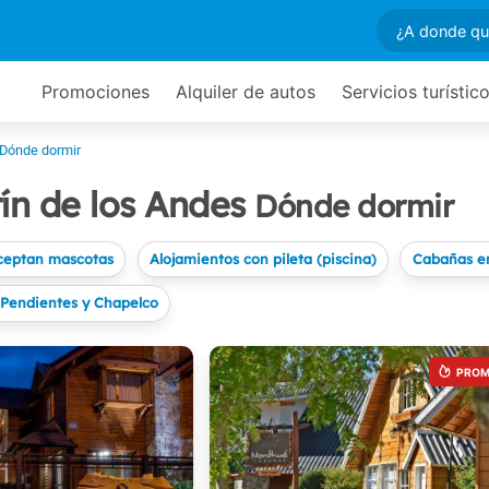
Promociones
Alquiler de autos
Servicios turístic
Dónde dormir
ín de los Andes
Dónde dormir
ceptan mascotas
Alojamientos con pileta (piscina)
Cabañas en
 Pendientes y Chapelco