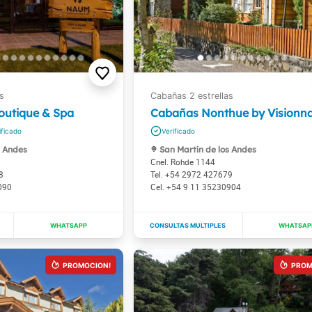
outique & Spa
Cabañas Nonthue by Visionna
s Andes
San Martín de los Andes
Cnel. Rohde 1144
8
+54 2972 427679
090
+54 9 11 35230904