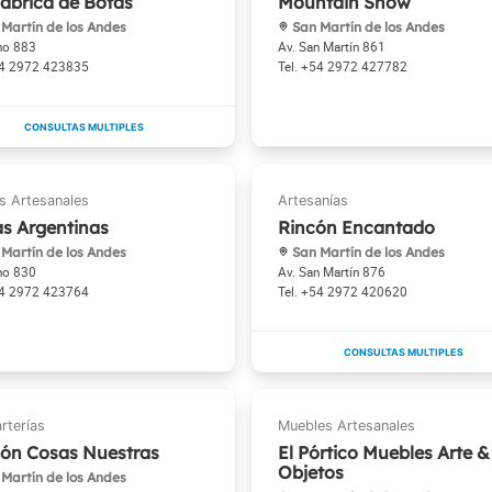
abrica de Botas
Mountain Snow
Martín de los Andes
San Martín de los Andes
no 883
Av. San Martín 861
4 2972 423835
+54 2972 427782
s Argentinas
Rincón Encantado
Martín de los Andes
San Martín de los Andes
no 830
Av. San Martín 876
4 2972 423764
+54 2972 420620
ón Cosas Nuestras
El Pórtico Muebles Arte &
Objetos
Martín de los Andes