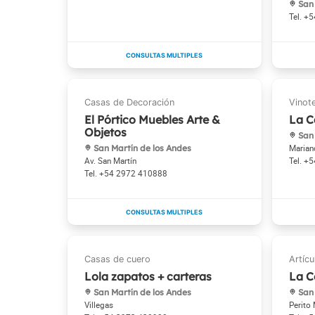
San 
+5
El Pórtico Muebles Arte &
La C
Objetos
San 
San Martín de los Andes
Marian
Av. San Martín
+5
+54 2972 410888
Lola zapatos + carteras
La C
San Martín de los Andes
San 
Villegas
Perito