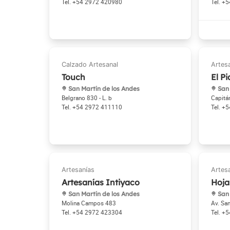
+54 2972 420980
+5
Touch
El Pi
San Martín de los Andes
San 
Belgrano 830 - L. b
Capitá
+54 2972 411110
+5
Artesanías Intiyaco
Hoja
San Martín de los Andes
San 
Molina Campos 483
Av. Sa
+54 2972 423304
+5