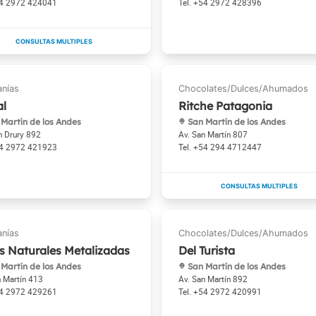
4 2972 424041
+54 2972 428396
al
Ritche Patagonia
Martín de los Andes
San Martín de los Andes
n Drury 892
Av. San Martín 807
4 2972 421923
+54 294 4712447
s Naturales Metalizadas
Del Turista
Martín de los Andes
San Martín de los Andes
n Martín 413
Av. San Martín 892
4 2972 429261
+54 2972 420991