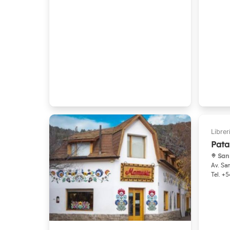
Pata
San 
Av. Sa
+5