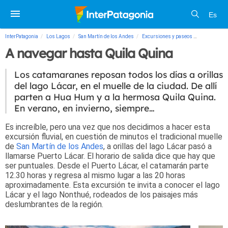
Es
InterPatagonia
Los Lagos
San Martín de los Andes
Excursiones y paseos
A navegar h
A navegar hasta Quila Quina
Los catamaranes reposan todos los días a orillas
del lago Lácar, en el muelle de la ciudad. De allí
parten a Hua Hum y a la hermosa Quila Quina.
En verano, en invierno, siempre…
Es increíble, pero una vez que nos decidimos a hacer esta
excursión fluvial, en cuestión de minutos el tradicional muelle
de
San Martín de los Andes
, a orillas del lago Lácar pasó a
llamarse Puerto Lácar. El horario de salida dice que hay que
ser puntuales. Desde el Puerto Lácar, el catamarán parte
12.30 horas y regresa al mismo lugar a las 20 horas
aproximadamente. Esta excursión te invita a conocer el lago
Lácar y el lago Nonthué, rodeados de los paisajes más
deslumbrantes de la región.