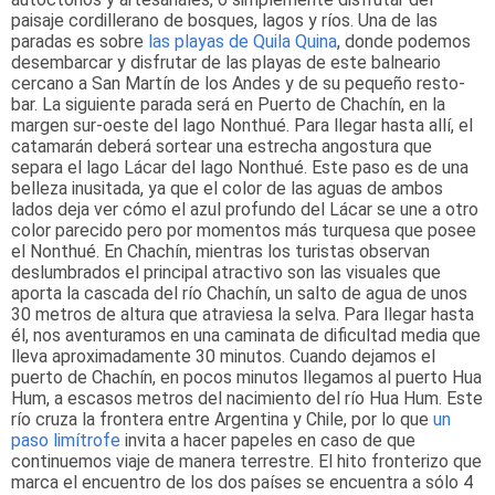
paisaje cordillerano de bosques, lagos y ríos. Una de las
paradas es sobre
las playas de Quila Quina
, donde podemos
desembarcar y disfrutar de las playas de este balneario
cercano a San Martín de los Andes y de su pequeño resto-
bar. La siguiente parada será en Puerto de Chachín, en la
margen sur-oeste del lago Nonthué. Para llegar hasta allí, el
catamarán deberá sortear una estrecha angostura que
separa el lago Lácar del lago Nonthué. Este paso es de una
belleza inusitada, ya que el color de las aguas de ambos
lados deja ver cómo el azul profundo del Lácar se une a otro
color parecido pero por momentos más turquesa que posee
el Nonthué. En Chachín, mientras los turistas observan
deslumbrados el principal atractivo son las visuales que
aporta la cascada del río Chachín, un salto de agua de unos
30 metros de altura que atraviesa la selva. Para llegar hasta
él, nos aventuramos en una caminata de dificultad media que
lleva aproximadamente 30 minutos. Cuando dejamos el
puerto de Chachín, en pocos minutos llegamos al puerto Hua
Hum, a escasos metros del nacimiento del río Hua Hum. Este
río cruza la frontera entre Argentina y Chile, por lo que
un
paso limítrofe
invita a hacer papeles en caso de que
continuemos viaje de manera terrestre. El hito fronterizo que
marca el encuentro de los dos países se encuentra a sólo 4