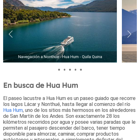
Navegación a Nonthue - Hua Hum - Quila Quina
N
En busca de Hua Hum
El paseo lacustre a Hua Hum es un paseo guiado que recorre
los lagos Lácar y Nonthué, hasta llegar al comienzo del río
Hua Hum
, uno de los sitios más hermosos en los alrededores
de San Martín de los Andes. Son exactamente 28 los
kilómetros recorridos por agua y posee varias paradas que le
permiten al pasajero descender del barco, tener tiempo
disponible para almorzar, caminar, comprar productos
autóctonos y artesanales, o simplemente disfrutar del