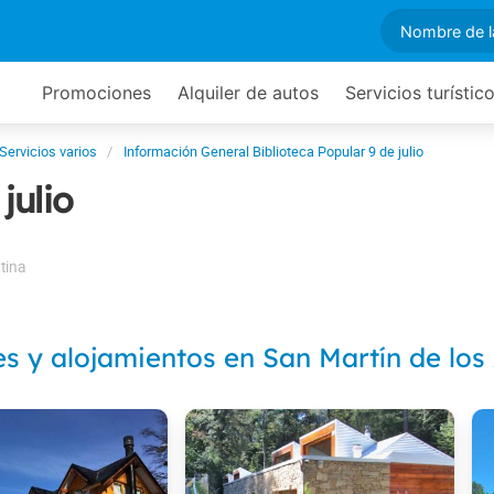
Promociones
Alquiler de autos
Servicios turístic
Servicios varios
Información General Biblioteca Popular 9 de julio
julio
tina
es y alojamientos en San Martín de los