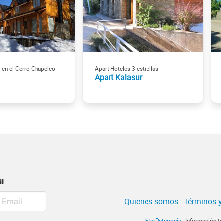
 en el Cerro Chapelco
Apart Hoteles 3 estrellas
Apart Kalasur
il
Quienes somos
-
Términos y
InterPatagonia
- Información t