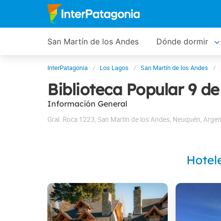
San Martín de los Andes
Dónde dormir
InterPatagonia
Los Lagos
San Martín de los Andes
Biblioteca Popular 9 de 
Información General
Gral. Roca 1223
,
San Martín de los Andes
,
Neuquén
,
Argen
Hotel