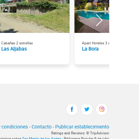
Cabañas 2 estrellas
Apart Hoteles 3 estrellas
Las Aljabas
La Bora
 condiciones
-
Contacto
-
Publicar establecimiento
Ratings and Reviews: © TripAdvisor
urística sobre
San Martín de los Andes
- Biblioteca Popular 9 de julio