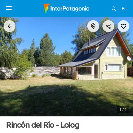
Es
1 / 1
Rincón del Río - Lolog