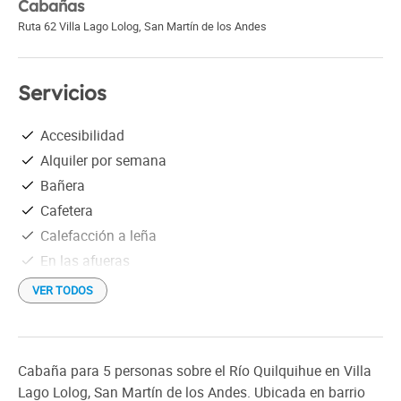
Cabañas
Ruta 62 Villa Lago Lolog
,
San Martín de los Andes
Servicios
Accesibilidad
Alquiler por semana
Bañera
Cafetera
Calefacción a leña
En las afueras
Estacionamiento gratis
VER TODOS
Heladera
Microondas
Netflix
Cabaña para 5 personas sobre el Río Quilquihue en Villa
Parrilla individual
Lago Lolog, San Martín de los Andes. Ubicada en barrio