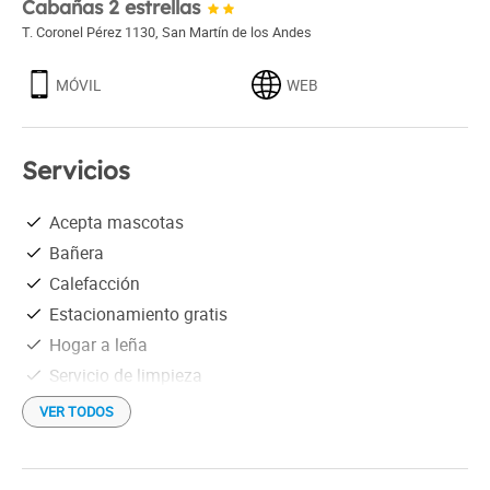
Cabañas 2 estrellas
T. Coronel Pérez 1130
,
San Martín de los Andes
MÓVIL
WEB
Servicios
Acepta mascotas
Bañera
Calefacción
Estacionamiento gratis
Hogar a leña
Servicio de limpieza
Wi-Fi gratis
VER TODOS
Distancia al aeropuerto: 20 Km
Babysitter