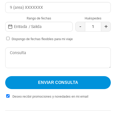
Cabañas Nuestro Lugar es una excelente opción para
quienes buscan un alojamiento cómodo y confortable en
Rango de fechas
Huéspedes
San Martín de los Andes. El complejo ofrece todas las
-
+
comodidades necesarias para disfrutar de una estancia
inolvidable en esta ciudad patagónica.
Dispongo de fechas flexibles para mi viaje
Deseo recibir promociones y novedades en mi email