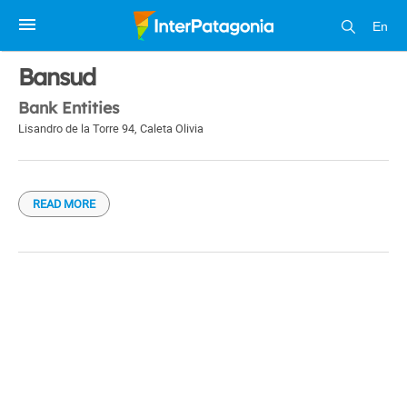
En
1 / 1
Bansud
Bank Entities
Lisandro de la Torre 94
,
Caleta Olivia
READ MORE