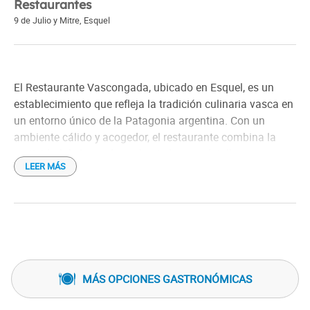
Restaurantes
9 de Julio y Mitre
,
Esquel
El Restaurante Vascongada, ubicado en Esquel, es un
establecimiento que refleja la tradición culinaria vasca en
un entorno único de la Patagonia argentina. Con un
ambiente cálido y acogedor, el restaurante combina la
rusticidad de la madera y la piedra con detalles que
LEER MÁS
evocan la cultura vasca, creando una atmósfera especial
para los comensales.
Su carta está cuidadosamente elaborada, ofreciendo una
amplia gama de platos tradicionales vascos, como
pintxos, pescados frescos, carnes a la parrilla y deliciosas
preparaciones a base de mariscos. Cada platillo está
MÁS OPCIONES GASTRONÓMICAS
preparado con ingredientes frescos y de alta calidad,
buscando mantener la autenticidad de la cocina vasca