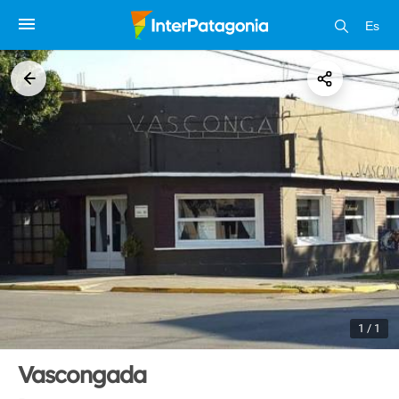
Es
1 / 1
Vascongada