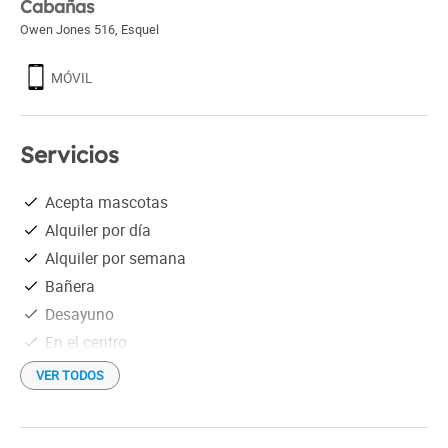
Cabañas
Owen Jones 516
,
Esquel
MÓVIL
Servicios
Acepta mascotas
Alquiler por día
Alquiler por semana
Bañera
Desayuno
En el centro
Estacionamiento gratis
VER TODOS
Hogar a leña
Netflix