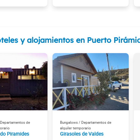
teles y alojamientos en Puerto Pirámi
 Departamentos de
Bungalows / Departamentos de
orario
alquiler temporario
do Piramides
Girasoles de Valdes