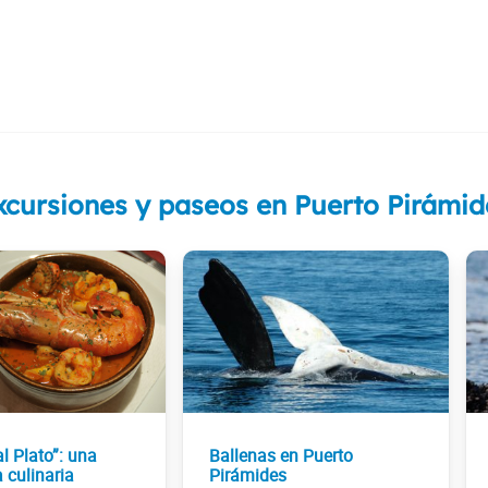
xcursiones y paseos en Puerto Pirámid
l Plato”: una
Ballenas en Puerto
 culinaria
Pirámides