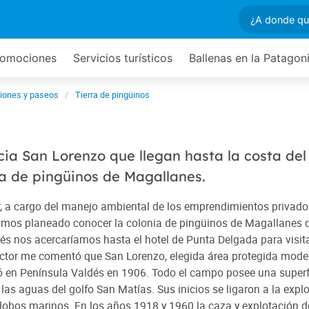
romociones
Servicios turísticos
Ballenas en la Patagon
iones y paseos
Tierra de pingüinos
cia San Lorenzo que llegan hasta la costa de
a de pingüinos de Magallanes.
 a cargo del manejo ambiental de los emprendimientos privado
amos planeado conocer la colonia de pingüinos de Magallanes 
ués nos acercaríamos hasta el hotel de Punta Delgada para visita
íctor me comentó que San Lorenzo, elegida área protegida mode
aló en Península Valdés en 1906. Todo el campo posee una superf
las aguas del golfo San Matías. Sus inicios se ligaron a la expl
 lobos marinos. En los años 1918 y 1960 la caza y explotación d