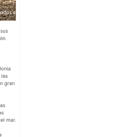
uados a la presencia humana
 sus
ión.
lonia
 las
án gran
las
as
el mar.
a