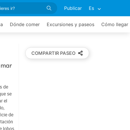
Publicar
Es
ia
Dónde comer
Excursiones y paseos
Cómo llegar
COMPARTIR PASEO
l mar
s de
que se
r el
lo,
icie de
otación
e lobos