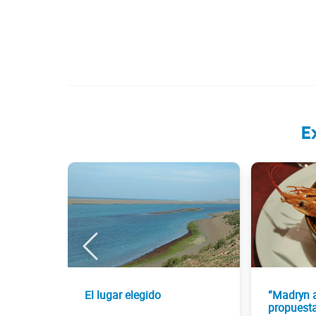
E
El lugar elegido
“Madryn a
propuesta