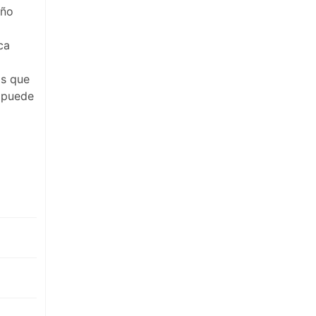
eño
ca
as que
e puede