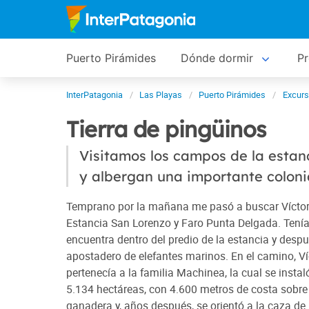
Puerto Pirámides
Dónde dormir
P
InterPatagonia
Las Playas
Puerto Pirámides
Excurs
Tierra de pingüinos
Visitamos los campos de la estan
y albergan una importante coloni
Temprano por la mañana me pasó a buscar Víctor,
Estancia San Lorenzo y Faro Punta Delgada. Tení
encuentra dentro del predio de la estancia y desp
apostadero de elefantes marinos. En el camino, V
pertenecía a la familia Machinea, la cual se inst
5.134 hectáreas, con 4.600 metros de costa sobre 
ganadera y, años después, se orientó a la caza de