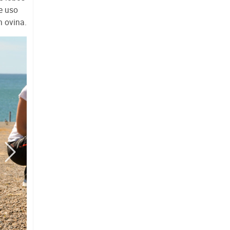
e uso
n ovina.