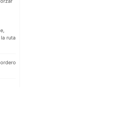
morzar
e,
la ruta
cordero