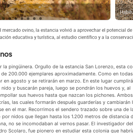
Habit
 del mercado ovino, la estancia volvió a aprovechar el potencial de
ción educativa y turística, al estudio científico y a la conservac
inos
r la pingüinera. Orgullo de la estancia San Lorenzo, esta co
o de 200.000 ejemplares aproximadamente. Como en todas
 en agosto y se retirarán en marzo. En este lugar cumplir
l nido y buscarán pareja, luego se pondrán los huevos y, al
empollar sus huevos hasta que nazcan los pichones. Ambos
crías, las cuales formarán después guarderías y cambiarán 
rse en el mar. Recorrimos el sendero trazado sobre una de l
o por nidos que llegan hasta los 1.200 metros de distancia d
na, no se incomodaban al vernos pasar. El investigador del
o Scolaro, fue pionero en estudiar esta colonia que habrí