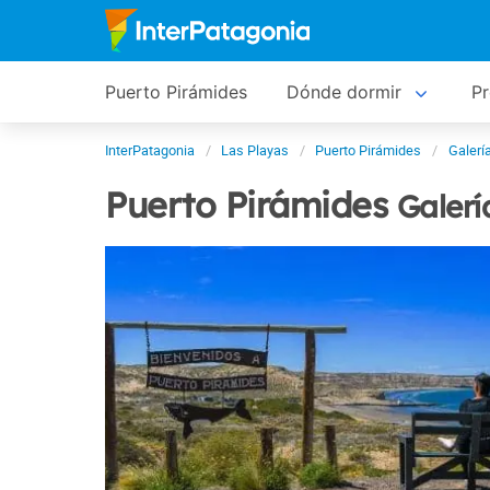
Puerto Pirámides
Dónde dormir
P
InterPatagonia
Las Playas
Puerto Pirámides
Galerí
Puerto Pirámides
Galerí