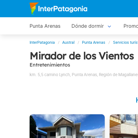
Punta Arenas
Dónde dormir
Promo
InterPatagonia
Austral
Punta Arenas
Servicios turís
Mirador de los Vientos
Entretenimientos
km. 5,5 camino Lynch
,
Punta Arenas
,
Región de Magallane