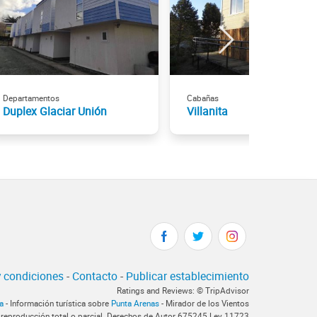
Departamentos
Cabañas
Duplex Glaciar Unión
Villanita
 condiciones
-
Contacto
-
Publicar establecimiento
Ratings and Reviews: © TripAdvisor
a
- Información turística sobre
Punta Arenas
- Mirador de los Vientos
 reproducción total o parcial. Derechos de Autor 675245 Ley 11723