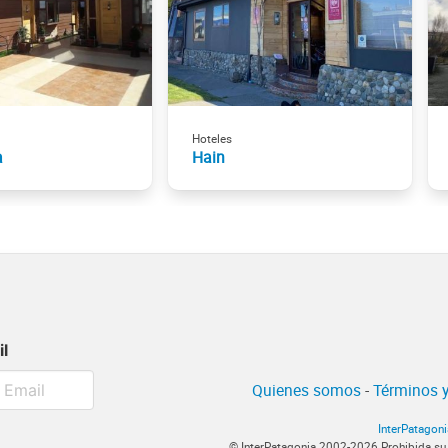
Hoteles
a
Hain
il
Quienes somos
-
Términos y
InterPatagoni
© InterPatagonia 2002-2026 Prohibida su