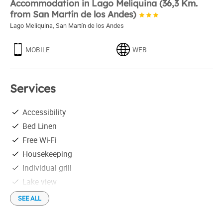
Accommodation in Lago Meliquina (36,3 Km.
from San Martín de los Andes)
Lago Meliquina
,
San Martín de los Andes
MOBILE
WEB
Services
Accessibility
Bed Linen
Free Wi-Fi
Housekeeping
Individual grill
Lake view
Linen
SEE ALL
On the outskirts of town