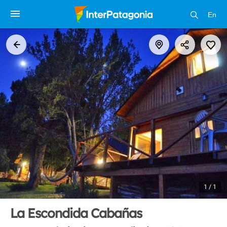
En
1 / 1
La Escondida Cabañas