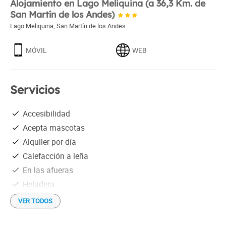
Alojamiento en Lago Meliquina (a 36,3 Km. de
San Martín de los Andes)
Lago Meliquina
,
San Martín de los Andes
MÓVIL
WEB
Servicios
Accesibilidad
Acepta mascotas
Alquiler por día
Calefacción a leña
En las afueras
Heladera
Parrilla individual
VER TODOS
Radiadores