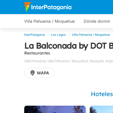
Villa Pehuenia / Moquehue
Dónde dormir
InterPatagonia
Los Lagos
Villa Pehuenia / Moquehue
La Balconada by DOT 
Restaurantes
Villa Pehuenia
,
Villa Pehuenia / Moquehue
,
Neuquén
,
Arge
MAPA
Hoteles