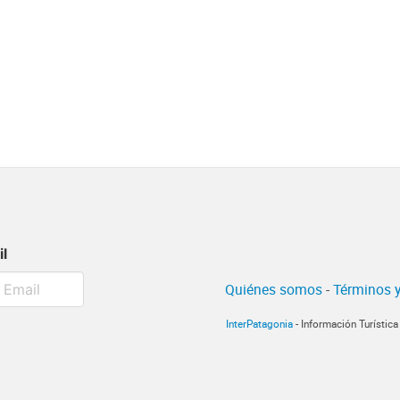
il
Quiénes somos
-
Términos y
InterPatagonia
- Información Turístic