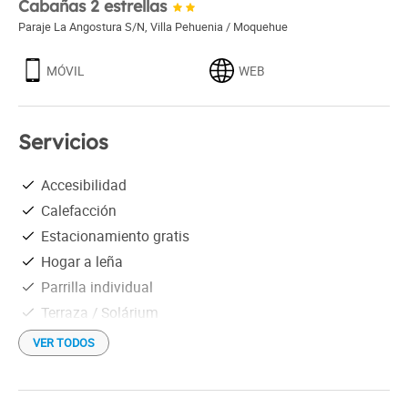
Cabañas 2 estrellas
Paraje La Angostura S/N
,
Villa Pehuenia / Moquehue
MÓVIL
WEB
Servicios
Accesibilidad
Calefacción
Estacionamiento gratis
Hogar a leña
Parrilla individual
Terraza / Solárium
TV satelital
VER TODOS
Wi-Fi gratis
Hamaca paraguaya