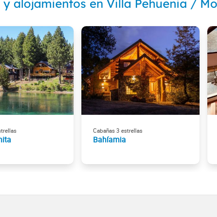
 y alojamientos en Villa Pehuenia / 
trellas
Cabañas 3 estrellas
nita
Bahíamia