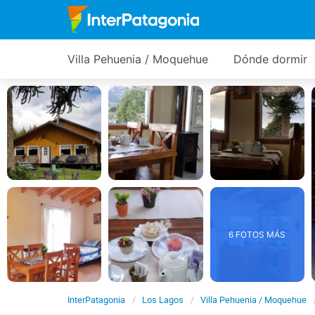
Villa Pehuenia / Moquehue
Dónde dormir
6 FOTOS MÁS
InterPatagonia
Los Lagos
Villa Pehuenia / Moquehue