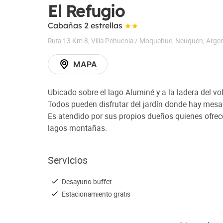
El Refugio
Cabañas 2 estrellas
Ruta 13 Km 8
,
Villa Pehuenia / Moquehue
,
Neuquén
,
Argen
MAPA
Ubicado sobre el lago Aluminé y a la ladera del v
Todos pueden disfrutar del jardín donde hay mesa
Es atendido por sus propios dueños quienes ofrece
lagos montañas.
Servicios
Desayuno buffet
Estacionamiento gratis