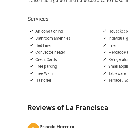
It also has a garden and barbecue area to make th
Services
Air-conditioning
Housekeep
Bathroom amenities
Individual gr
Bed Linen
Linen
Convector heater
MercadoP
Credit Cards
Refrigerato
Free parking
Small appl
Free Wi-Fi
Tableware
Hair drier
Terrace / S
Reviews of La Francisca
Priscila Herrera