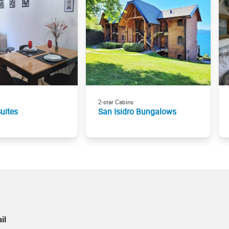
2-star Cabins
Suites
San Isidro Bungalows
il