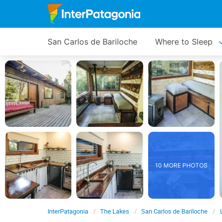
San Carlos de Bariloche
Where to Sleep
10 MORE PHOTOS
InterPatagonia
The Lakes
San Carlos de Bariloche