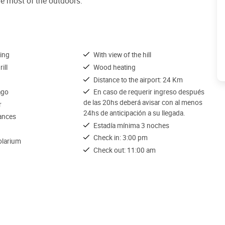
e most of the outdoors.
ing
With view of the hill
ill
Wood heating
Distance to the airport: 24 Km
ago
En caso de requerir ingreso después
de las 20hs deberá avisar con al menos
r
24hs de anticipación a su llegada.
iances
Estadía mínima 3 noches
Check in: 3:00 pm
olarium
Check out: 11:00 am