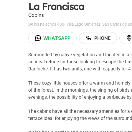
La Francisca
Cabins
De los helechos 480- Villa Lago Gutiérrez
,
San Carlos de Ba
WHATSAPP
PHONE
Surrounded by native vegetation and located in a 
an ideal refuge for those looking to escape the hus
Bariloche. It has two units, one with capacity for 
These cozy little houses offer a warm and homely 
of the forest. In the mornings, the singing of birds
evenings, the possibility of enjoying a barbecue b
The cabins have all the necessary amenities for a c
terrace ideal for enjoying the views of the surroun