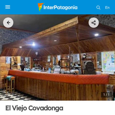
En
1 / 1
El Viejo Covadonga