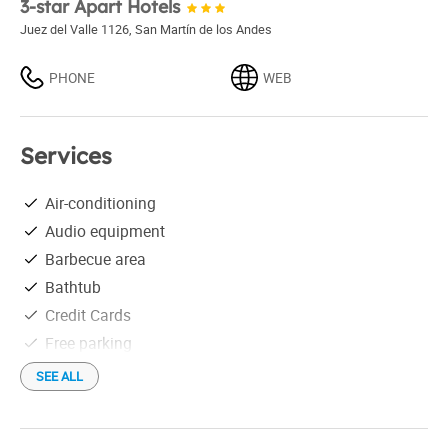
3-star Apart Hotels
Juez del Valle 1126
,
San Martín de los Andes
PHONE
WEB
Services
Air-conditioning
Audio equipment
Barbecue area
Bathtub
Credit Cards
Free parking
Free Wi-Fi
SEE ALL
Hair drier
Housekeeping