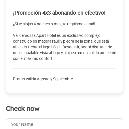
a relaxing breakfast buffet in the common lounge, as well
as outdoor recreation areas, ideal for appreciating the
¡Promoción 4x3 abonando en efectivo!
natural beauty that surrounds the place.
¡¡Si te alojas 4 noches o mas, te regalamos una!!
Valldemossa Apart Hotel es un exclusivo complejo,
construido en madera raulí y piedra de la zona, que está
ubicado frente al lago Lácar. Desde allí, podrá disfrutar de
una inigualable vista al lago y alojarse en un cálido ambiente
con el máximo confort.
Promo valida Agosto y Septiembre
Check now