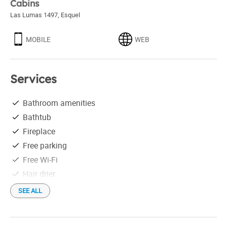
Cabins
Las Lumas 1497
,
Esquel
MOBILE
WEB
Services
Bathroom amenities
Bathtub
Fireplace
Free parking
Free Wi-Fi
Hair drier
Heating
SEE ALL
Shower
Tourist information