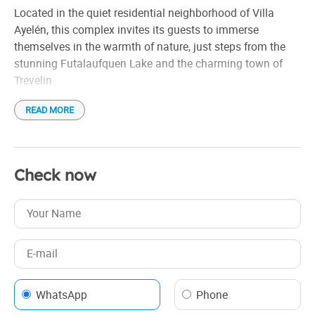
Located in the quiet residential neighborhood of Villa
Ayelén, this complex invites its guests to immerse
themselves in the warmth of nature, just steps from the
stunning Futalaufquen Lake and the charming town of
Trevelin.
READ MORE
Composed of seven wooden cabins, Cabañas Las Lumas
offers a familiar and cozy environment, ideal for couples,
families and groups of friends. Each cabin is equipped
with everything you need for a comfortable stay: full
Check now
kitchen, refrigerator, microwave, cable TV, Wi-Fi, hair dryer,
and individual grill. In addition, they have private green
spaces and parking within the property.
Guests will be able to enjoy the tranquility of the
neighborhood and the beauty of the Patagonian
landscape, while taking advantage of the various
WhatsApp
Phone
activities that the region offers. Hiking, biking, fishing,