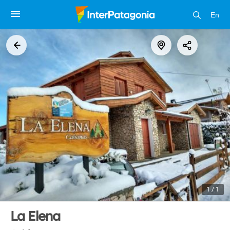
En
1 / 1
La Elena