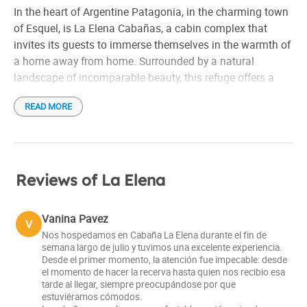
In the heart of Argentine Patagonia, in the charming town
of Esquel, is La Elena Cabañas, a cabin complex that
invites its guests to immerse themselves in the warmth of
a home away from home. Surrounded by a natural
landscape of incomparable beauty, this refuge offers a
unique experience of rest and connection with nature.
READ MORE
The cabins at La Elena Cabañas are distinguished by their
rustic and cozy style, combining the warmth of wood with
the modernity of their comforts. Each of them is carefully
equipped to provide its guests with a comfortable and
Reviews of La Elena
unforgettable stay. They come in different sizes, ideal for
couples, familiesgroups of friends.
Vanina Pavez
V
Nos hospedamos en Cabaña La Elena durante el fin de
Located in a quiet neighborhood of Esquel, just minutes
semana largo de julio y tuvimos una excelente experiencia.
from the city center, the cabins offer a privileged natural
Desde el primer momento, la atención fue impecable: desde
el momento de hacer la recerva hasta quien nos recibio esa
environment. A large garden with an individual grill invites
tarde al llegar, siempre preocupándose por que
you to enjoy moments outdoors, surrounded by the fresh
estuviéramos cómodos.