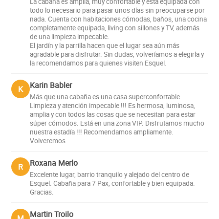
Patagonian breeze and the singing of birds.
La cabaña es amplia, muy confortable y está equipada con
todo lo necesario para pasar unos días sin preocuparse por
nada. Cuenta con habitaciones cómodas, baños, una cocina
completamente equipada, living con sillones y TV, además
de una limpieza impecable.
El jardín y la parrilla hacen que el lugar sea aún más
agradable para disfrutar. Sin dudas, volveríamos a elegirla y
la recomendamos para quienes visiten Esquel.
Karin Babler
K
Más que una cabaña es una casa superconfortable.
Limpieza y atención impecable !!! Es hermosa, luminosa,
amplia y con todos las cosas que se necesitan para estar
súper cómodos. Está en una zona VIP. Disfrutamos mucho
nuestra estadía !!! Recomendamos ampliamente.
Volveremos.
Roxana Merlo
R
Excelente lugar, barrio tranquilo y alejado del centro de
Esquel. Cabaña para 7 Pax, confortable y bien equipada.
Gracias.
Martin Troilo
M