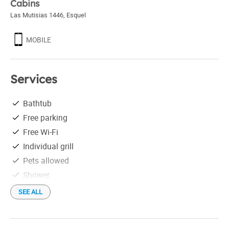
Cabins
Las Mutisias 1446
,
Esquel
MOBILE
Services
Bathtub
Free parking
Free Wi-Fi
Individual grill
Pets allowed
Shower
Check in: 2:00 pm
SEE ALL
Check out: 10:00 am