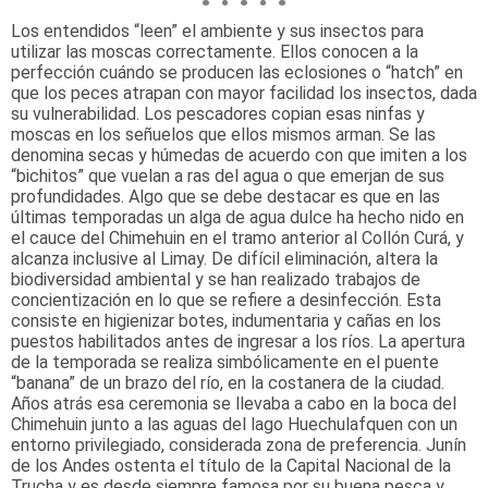
Los entendidos “leen” el ambiente y sus insectos para
utilizar las moscas correctamente. Ellos conocen a la
perfección cuándo se producen las eclosiones o “hatch” en
que los peces atrapan con mayor facilidad los insectos, dada
su vulnerabilidad. Los pescadores copian esas ninfas y
moscas en los señuelos que ellos mismos arman. Se las
denomina secas y húmedas de acuerdo con que imiten a los
“bichitos” que vuelan a ras del agua o que emerjan de sus
profundidades. Algo que se debe destacar es que en las
últimas temporadas un alga de agua dulce ha hecho nido en
el cauce del Chimehuin en el tramo anterior al Collón Curá, y
alcanza inclusive al Limay. De difícil eliminación, altera la
biodiversidad ambiental y se han realizado trabajos de
concientización en lo que se refiere a desinfección. Esta
consiste en higienizar botes, indumentaria y cañas en los
puestos habilitados antes de ingresar a los ríos. La apertura
de la temporada se realiza simbólicamente en el puente
“banana” de un brazo del río, en la costanera de la ciudad.
Años atrás esa ceremonia se llevaba a cabo en la boca del
Chimehuin junto a las aguas del lago Huechulafquen con un
entorno privilegiado, considerada zona de preferencia. Junín
de los Andes ostenta el título de la Capital Nacional de la
Trucha y es desde siempre famosa por su buena pesca y