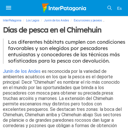
Es
InterPatagonia
Los Lagos
Junín de los Andes
Excursiones y paseos
Días de pesca e
Días de pesca en el Chimehuin
Los diferentes hábitats cumplen con condiciones
favorables y son elegidos por pescadores
entusiastas y conocedores de las técnicas más
sofisticadas para la pesca con devolución.
Junín de los Andes
es reconocida por la variedad de
ambientes acuáticos en los que la pesca es el deporte
principal. Decir “Chimehuin” es nombrar el río más conocido
en el mundo por las oportunidades que brinda a los
pescadores con mosca para obtener su preciada presa:
truchas arcoíris y marrones. La extensión del Chimehuin
permite escenarios muy distintos pero todos con
excelentes pesqueros. Se destacan tres zonas: la boca del
Chimehuin, Chimehuin arriba y Chimehuin abajo Sus sectores
de planicie o de grandes paredones rocosos dan lugar a
correderas y pozones que obligan a formas de obtención