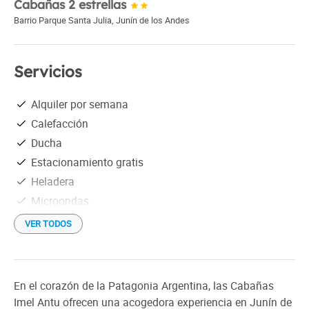
Cabañas 2 estrellas
Barrio Parque Santa Julia
,
Junín de los Andes
Servicios
Alquiler por semana
Calefacción
Ducha
Estacionamiento gratis
Heladera
Microondas
Parrilla Compartida
VER TODOS
Ropa de cama
Wi-Fi gratis
Distancia al aeropuerto: 10 Km
En el corazón de la Patagonia Argentina, las Cabañas
Check in: 15:00 h
Imel Antu ofrecen una acogedora experiencia en Junín de