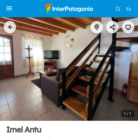
Es
1 / 1
Imel Antu