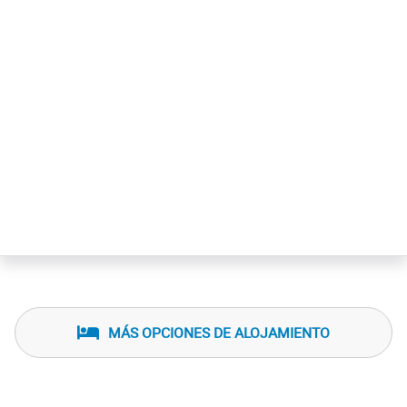
aquí, los visitantes tienen acceso rápido al río y al
majestuoso Parque Nacional Lanín, donde pueden
explorar senderos, disfrutar de actividades al aire libre y
descubrir la rica biodiversidad de la región. Este
alojamiento es una invitación a disfrutar de Junín de los
Andes con comodidad y encanto, en un entorno que
combina lo mejor de la tranquilidad y la aventura.
MÁS OPCIONES DE ALOJAMIENTO